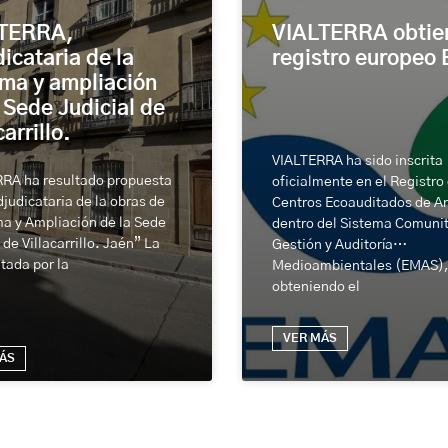
TERRA,
VIALTERRA obtien
icataria de la
registro europeo
rma y ampliación
 Sede Judicial de
carrillo.
VIALTERRA ha sido inscrita
RA ha resultado propuesta
oficialmente en el Registro
judicataria de la obras de
Centros Ecoauditados de A
a y Ampliación de la Sede
dentro del Sistema Comunit
 de Villacarrillo. Jaén” La
Gestión y Auditoría
itada por la
Medioambientales (EMAS)
obteniendo el
VER MÁS
ÁS