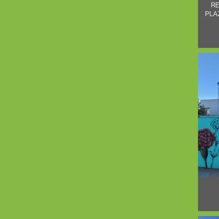
RE
PLA