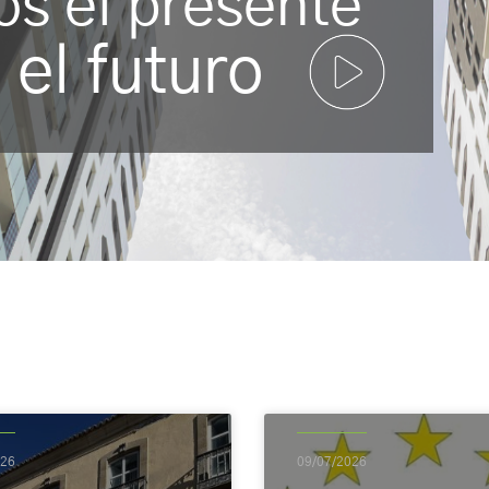
os
el presente
s
el futuro
026
09/07/2026