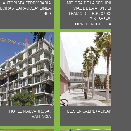
AUTOPISTA FERROVIARIA
MEJORA DE LA SEGURIDAD
ECIRAS-ZARAGOZA: LÍNEA
VIAL DE LA A-315 EN EL
400
TRAMO DEL P.K. 0+000 AL
P.K. 8+348, TM
TORREPEROGIL. (JAÉN)
HOTEL MALVARROSA.
I.E.S EN CALPE (ALICANTE)
VALENCIA