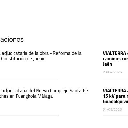
caciones
adjudicataria de la obra «Reforma de la
VIALTERRA e
 Constitución de Jaén».
caminos rur
Jaén
29/04/2026
adjudicataria del Nuevo Complejo Santa Fe
VIALTERRA a
iches en Fuengirola.Málaga
15 kV para 
Guadalquivir
31/03/2026