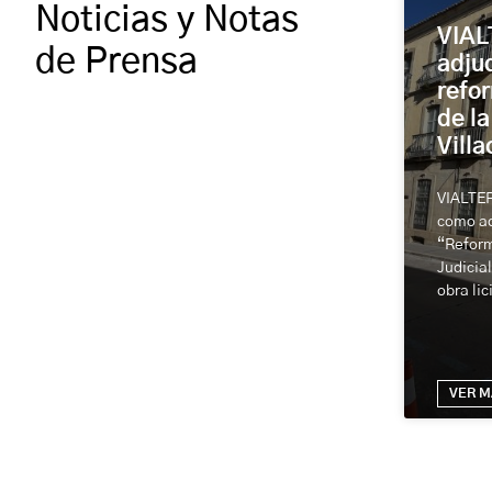
Noticias y Notas
VIAL
de Prensa
adjud
refo
de la
Villa
VIALTER
como ad
“Reform
Judicial
obra lic
VER M