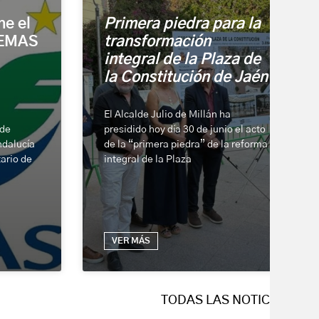
e el
Primera piedra para la
 EMAS
transformación
integral de la Plaza de
la Constitución de Jaén
El Alcalde Julio de Millán ha
 de
presidido hoy día 30 de junio el acto
ndalucía
de la “primera piedra” de la reforma
ario de
integral de la Plaza
,
VER MÁS
TODAS LAS NOTICIAS