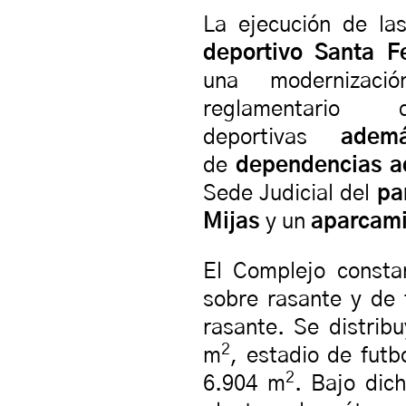
La ejecución de la
deportivo Santa F
una modernizac
reglamentario 
deportivas
ade
de
dependencias ad
Sede Judicial del
pa
Mijas
y un
aparcami
El Complejo consta
sobre rasante y de 
rasante. Se distrib
2
m
, estadio de fut
2
6.904 m
. Bajo dic