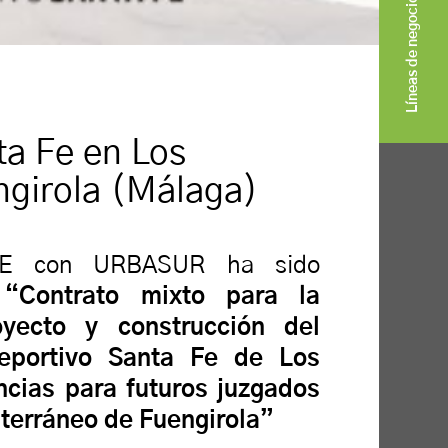
Líneas de negocio
a Fe en Los
ngirola (Málaga)
TE con URBASUR ha sido
l
“Contrato mixto para la
yecto y construcción del
eportivo Santa Fe de Los
cias para futuros juzgados
terráneo de Fuengirola”