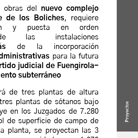
s obras del
nuevo complejo
e de los Boliches
, requiere
ión y puesta en orden
de las instalaciones
más
de la incorporación
ministrativas
para la futura
rtido judicial de Fuengirola-
ento subterráneo
rá de tres plantas de altura
tres plantas de sótanos bajo
Proyectos
uye en los Juzgados de 7.280
bol de superficie de campo de
ha planta, se proyectan las 3