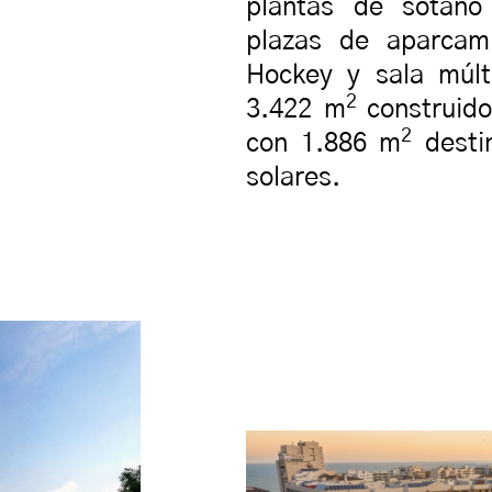
plantas de sótano
plazas de aparcami
Hockey y sala múl
2
3.422 m
construido
2
con 1.886 m
desti
solares.