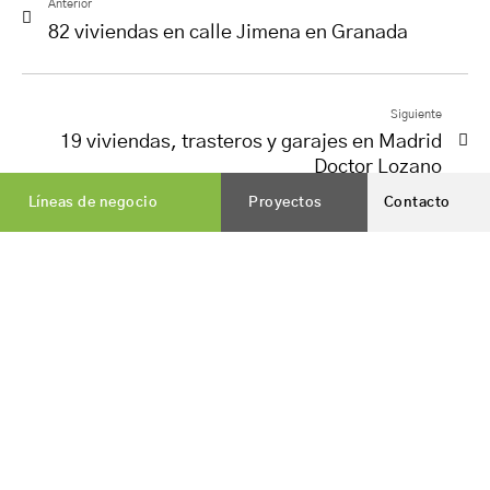
Anterior
82 viviendas en calle Jimena en Granada
Siguiente
19 viviendas, trasteros y garajes en Madrid
Doctor Lozano
Líneas de negocio
Proyectos
Contacto
Vialterra Infraestructuras, S.A.
es una constructora
nacida en Jaén, que hoy cuenta con presencia en todo el
territorio nacional.