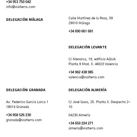
+34 953 750 042
info@vialterra.com
DELEGACIÓN MÁLAGA
Calle Martínez de la Rosa, 59
29010 Málaga
+34 690 661 681
DELEGACIÓN LEVANTE
C/ Menorca, 19, edificio AQUA
Planta 9 Mod. 3. 46023 Valencia
+34 962 438 985
valencia
@vialterra.com
DELEGACIÓN GRANADA
DELEGACIÓN ALMERÍA
Av. Federico García Lorca 1
C/ José Gaos, 25. Planta 3. Despacho 2-
18014 Granada
10
+34 958 526 230
04230 Almería
granada
@vialterra.com
+34 659 224 271
almeria@vialterra.com