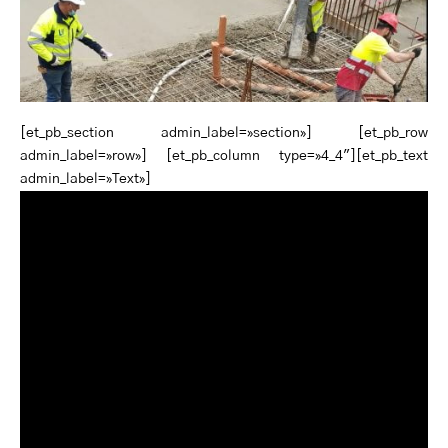
[et_pb_section admin_label=»section»] [et_pb_row
admin_label=»row»] [et_pb_column type=»4_4″][et_pb_text
admin_label=»Text»]