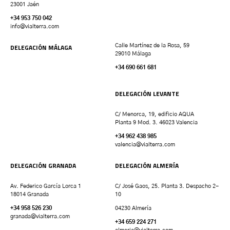
23001 Jaén
+34 953 750 042
info@vialterra.com
DELEGACIÓN MÁLAGA
Calle Martínez de la Rosa, 59
29010 Málaga
+34 690 661 681
DELEGACIÓN LEVANTE
C/ Menorca, 19, edificio AQUA
Planta 9 Mod. 3. 46023 Valencia
+34 962 438 985
valencia
@vialterra.com
DELEGACIÓN GRANADA
DELEGACIÓN ALMERÍA
Av. Federico García Lorca 1
C/ José Gaos, 25. Planta 3. Despacho 2-
18014 Granada
10
+34 958 526 230
04230 Almería
granada
@vialterra.com
+34 659 224 271