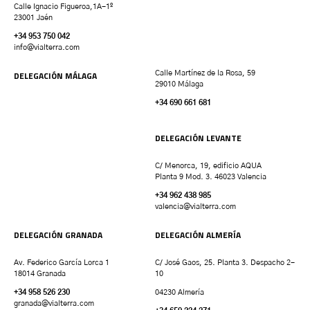
Calle Ignacio Figueroa,1A-1º
23001 Jaén
+34 953 750 042
info@vialterra.com
DELEGACIÓN MÁLAGA
Calle Martínez de la Rosa, 59
29010 Málaga
+34 690 661 681
DELEGACIÓN LEVANTE
C/ Menorca, 19, edificio AQUA
Planta 9 Mod. 3. 46023 Valencia
+34 962 438 985
valencia
@vialterra.com
DELEGACIÓN GRANADA
DELEGACIÓN ALMERÍA
Av. Federico García Lorca 1
C/ José Gaos, 25. Planta 3. Despacho 2-
18014 Granada
10
+34 958 526 230
04230 Almería
granada
@vialterra.com