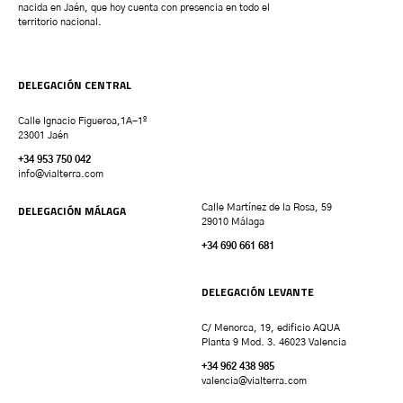
nacida en Jaén, que hoy cuenta con presencia en todo el
territorio nacional.
DELEGACIÓN CENTRAL
Calle Ignacio Figueroa,1A-1º
23001 Jaén
+34 953 750 042
info@vialterra.com
DELEGACIÓN MÁLAGA
Calle Martínez de la Rosa, 59
29010 Málaga
+34 690 661 681
DELEGACIÓN LEVANTE
C/ Menorca, 19, edificio AQUA
Planta 9 Mod. 3. 46023 Valencia
+34 962 438 985
valencia
@vialterra.com