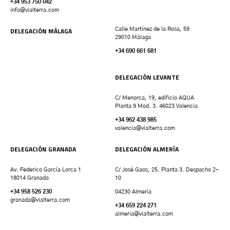
+34 953 750 042
info@vialterra.com
DELEGACIÓN MÁLAGA
Calle Martínez de la Rosa, 59
29010 Málaga
+34 690 661 681
DELEGACIÓN LEVANTE
C/ Menorca, 19, edificio AQUA
Planta 9 Mod. 3. 46023 Valencia
+34 962 438 985
valencia
@vialterra.com
DELEGACIÓN GRANADA
DELEGACIÓN ALMERÍA
Av. Federico García Lorca 1
C/ José Gaos, 25. Planta 3. Despacho 2-
18014 Granada
10
+34 958 526 230
04230 Almería
granada
@vialterra.com
+34 659 224 271
almeria@vialterra.com