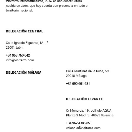
Vialterra Infraestructuras, S.A.
es una constructora
nacida en Jaén, que hoy cuenta con presencia en todo el
territorio nacional.
DELEGACIÓN CENTRAL
Calle Ignacio Figueroa,1A-1º
23001 Jaén
+34 953 750 042
info@vialterra.com
DELEGACIÓN MÁLAGA
Calle Martínez de la Rosa, 59
29010 Málaga
+34 690 661 681
DELEGACIÓN LEVANTE
C/ Menorca, 19, edificio AQUA
Planta 9 Mod. 3. 46023 Valencia
+34 962 438 985
valencia
@vialterra.com