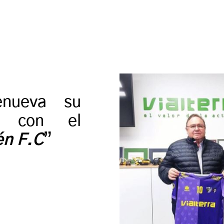
enueva su
o con el
én F.C
”