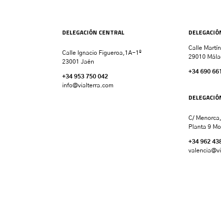
DELEGACIÓN CENTRAL
DELEGACIÓ
Calle Martí
Calle Ignacio Figueroa,1A-1º
29010 Mála
23001 Jaén
+34 690 66
+34 953 750 042
info@vialterra.com
DELEGACIÓ
C/ Menorca,
Planta 9 Mo
+34 962 43
valencia
@vi