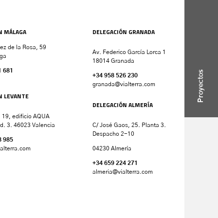
N MÁLAGA
DELEGACIÓN GRANADA
nez de la Rosa, 59
Av. Federico García Lorca 1
ga
18014 Granada
1 681
Proyectos
+34 958 526 230
granada
@vialterra.com
N LEVANTE
DELEGACIÓN ALMERÍA
 19, edificio AQUA
d. 3. 46023 Valencia
C/ José Gaos, 25. Planta 3.
Despacho 2-10
8 985
alterra.com
04230 Almería
+34 659 224 271
almeria@vialterra.com