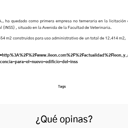
S.A., ha quedado como primera empresa no temeraria en la licitación
al (INSS) , situado en la Avenida de la Facultad de Veterinaria.
.554 m2 construidos para uso administrativo de un total de 12.414 m2,
/?n=http%3A%2F%2Fwww.ileon.com%2F%2Factualidad%2Fleon_y_
cencia-para-el-nuevo-edificio-del-inss
Tags
¿Qué opinas?