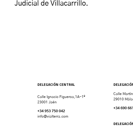
Judicial de Villacarrillo.
DELEGACIÓN CENTRAL
DELEGACIÓ
Calle Martí
Calle Ignacio Figueroa,1A-1º
29010 Mála
23001 Jaén
+34 690 66
+34 953 750 042
info@vialterra.com
DELEGACIÓ