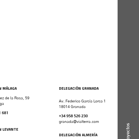
N MÁLAGA
DELEGACIÓN GRANADA
nez de la Rosa, 59
Av. Federico García Lorca 1
ga
18014 Granada
1 681
+34 958 526 230
granada
@vialterra.com
Proyectos
N LEVANTE
DELEGACIÓN ALMERÍA