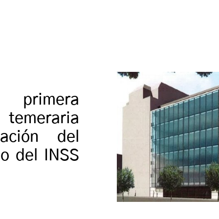
, primera
 temeraria
tación del
io del INSS