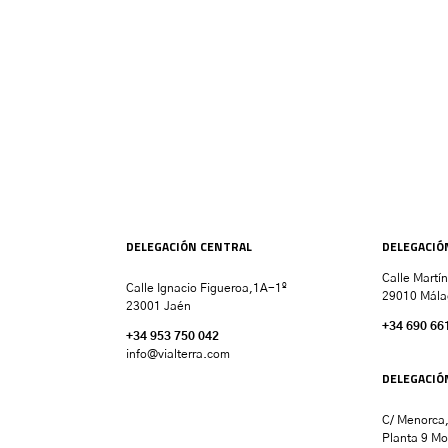
DELEGACIÓN CENTRAL
DELEGACIÓ
Calle Martí
Calle Ignacio Figueroa,1A-1º
29010 Mála
23001 Jaén
+34 690 66
+34 953 750 042
info@vialterra.com
DELEGACIÓ
C/ Menorca,
Planta 9 Mo