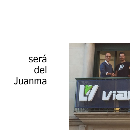
ra será
ador del
a Juanma