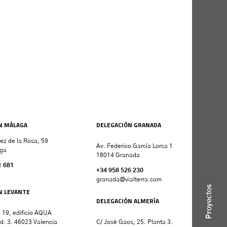
N MÁLAGA
DELEGACIÓN GRANADA
nez de la Rosa, 59
Av. Federico García Lorca 1
ga
18014 Granada
1 681
+34 958 526 230
granada
@vialterra.com
Proyectos
N LEVANTE
DELEGACIÓN ALMERÍA
 19, edificio AQUA
d. 3. 46023 Valencia
C/ José Gaos, 25. Planta 3.