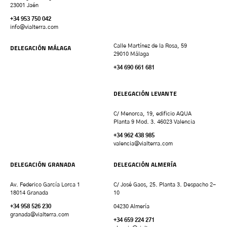
23001 Jaén
+34 953 750 042
info@vialterra.com
DELEGACIÓN MÁLAGA
Calle Martínez de la Rosa, 59
29010 Málaga
+34 690 661 681
DELEGACIÓN LEVANTE
C/ Menorca, 19, edificio AQUA
Planta 9 Mod. 3. 46023 Valencia
+34 962 438 985
valencia
@vialterra.com
DELEGACIÓN GRANADA
DELEGACIÓN ALMERÍA
Av. Federico García Lorca 1
C/ José Gaos, 25. Planta 3. Despacho 2-
18014 Granada
10
+34 958 526 230
04230 Almería
granada
@vialterra.com
+34 659 224 271