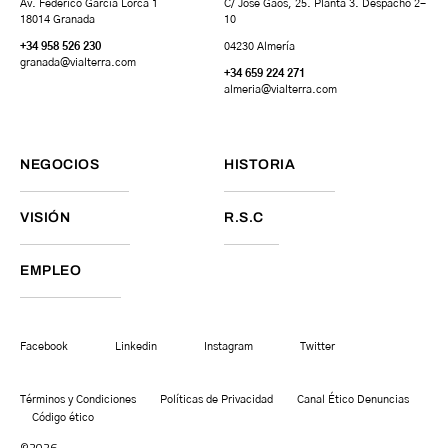
Av. Federico García Lorca 1
C/ José Gaos, 25. Planta 3. Despacho 2-
18014 Granada
10
+34 958 526 230
04230 Almería
granada
@vialterra.com
+34 659 224 271
almeria@vialterra.com
NEGOCIOS
HISTORIA
VISIÓN
R.S.C
EMPLEO
Facebook
Linkedin
Instagram
Twitter
Términos y Condiciones
Políticas de Privacidad
Canal Ético Denuncias
Código ético
©2026