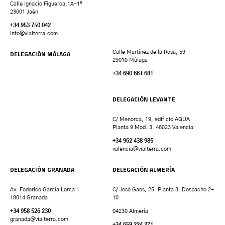
Calle Ignacio Figueroa,1A-1º
23001 Jaén
+34 953 750 042
info@vialterra.com
DELEGACIÓN MÁLAGA
Calle Martínez de la Rosa, 59
29010 Málaga
+34 690 661 681
DELEGACIÓN LEVANTE
C/ Menorca, 19, edificio AQUA
Planta 9 Mod. 3. 46023 Valencia
+34 962 438 985
valencia
@vialterra.com
DELEGACIÓN GRANADA
DELEGACIÓN ALMERÍA
Av. Federico García Lorca 1
C/ José Gaos, 25. Planta 3. Despacho 2-
18014 Granada
10
+34 958 526 230
04230 Almería
granada
@vialterra.com
+34 659 224 271