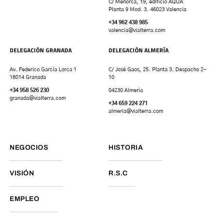
C/ Menorca, 19, edificio AQUA
Planta 9 Mod. 3. 46023 Valencia
+34 962 438 985
valencia
@vialterra.com
DELEGACIÓN GRANADA
DELEGACIÓN ALMERÍA
Av. Federico García Lorca 1
C/ José Gaos, 25. Planta 3. Despacho 2-
18014 Granada
10
+34 958 526 230
04230 Almería
granada
@vialterra.com
+34 659 224 271
almeria@vialterra.com
NEGOCIOS
HISTORIA
VISIÓN
R.S.C
EMPLEO