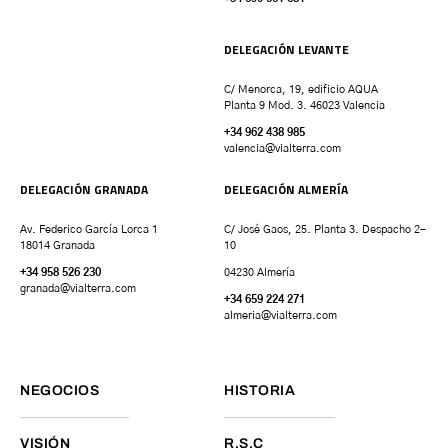
DELEGACIÓN LEVANTE
C/ Menorca, 19, edificio AQUA
Planta 9 Mod. 3. 46023 Valencia
+34 962 438 985
valencia
@vialterra.com
DELEGACIÓN GRANADA
DELEGACIÓN ALMERÍA
Av. Federico García Lorca 1
C/ José Gaos, 25. Planta 3. Despacho 2-
18014 Granada
10
+34 958 526 230
04230 Almería
granada
@vialterra.com
+34 659 224 271
almeria@vialterra.com
NEGOCIOS
HISTORIA
VISIÓN
R.S.C