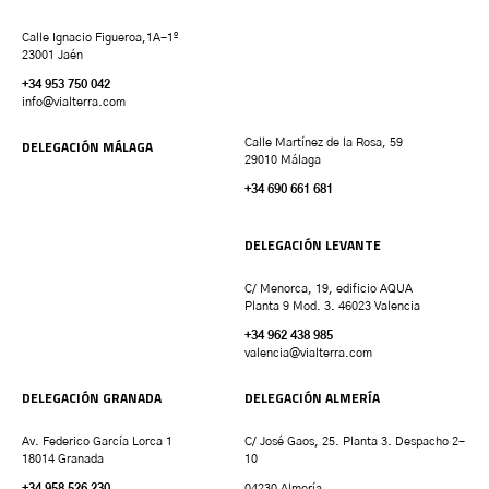
Calle Ignacio Figueroa,1A-1º
23001 Jaén
+34 953 750 042
info@vialterra.com
DELEGACIÓN MÁLAGA
Calle Martínez de la Rosa, 59
29010 Málaga
+34 690 661 681
DELEGACIÓN LEVANTE
C/ Menorca, 19, edificio AQUA
Planta 9 Mod. 3. 46023 Valencia
+34 962 438 985
valencia
@vialterra.com
DELEGACIÓN GRANADA
DELEGACIÓN ALMERÍA
Av. Federico García Lorca 1
C/ José Gaos, 25. Planta 3. Despacho 2-
18014 Granada
10
+34 958 526 230
04230 Almería