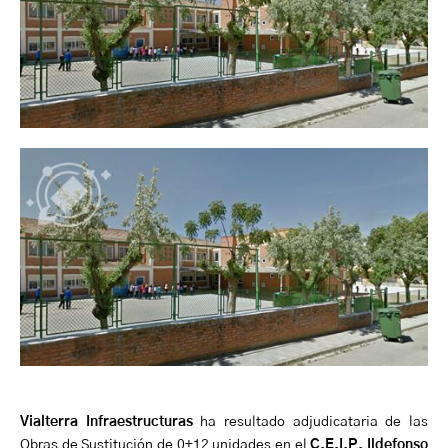
Vialterra
Infraestructuras
ha resultado adjudicataria de las
Obras de Sustitución de 0+12 unidades en el
C.E.I.P. Ildefonso