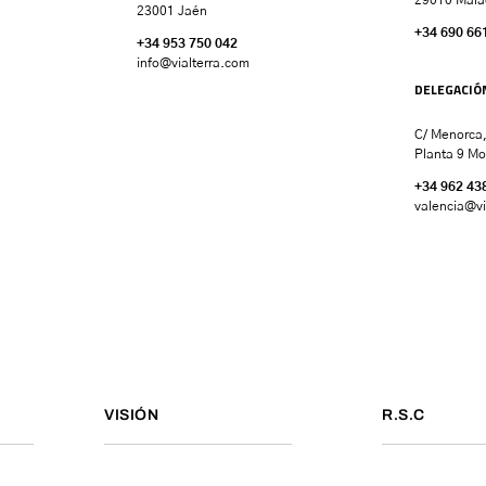
23001 Jaén
+34 690 66
+34 953 750 042
info@vialterra.com
DELEGACIÓ
C/ Menorca,
Planta 9 Mo
+34 962 43
valencia
@vi
VISIÓN
R.S.C