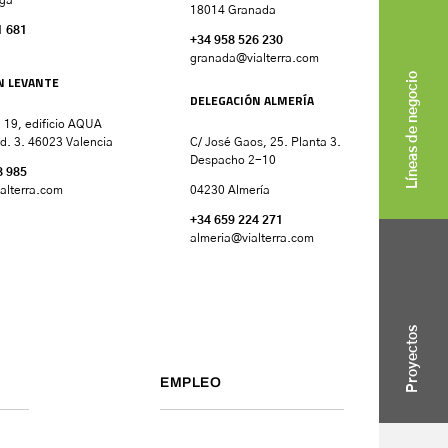
18014 Granada
1 681
+34 958 526 230
granada
@vialterra.com
Líneas de negocio
N LEVANTE
DELEGACIÓN ALMERÍA
 19, edificio AQUA
d. 3. 46023 Valencia
C/ José Gaos, 25. Planta 3.
Despacho 2-10
8 985
alterra.com
04230 Almería
+34 659 224 271
almeria@vialterra.com
Proyectos
EMPLEO