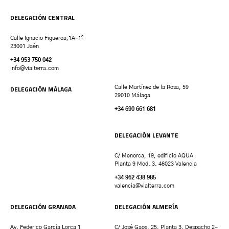
DELEGACIÓN CENTRAL
Calle Ignacio Figueroa,1A-1º
23001 Jaén
+34 953 750 042
info@vialterra.com
DELEGACIÓN MÁLAGA
Calle Martínez de la Rosa, 59
29010 Málaga
+34 690 661 681
DELEGACIÓN LEVANTE
C/ Menorca, 19, edificio AQUA
Planta 9 Mod. 3. 46023 Valencia
+34 962 438 985
valencia
@vialterra.com
DELEGACIÓN GRANADA
DELEGACIÓN ALMERÍA
Av. Federico García Lorca 1
C/ José Gaos, 25. Planta 3. Despacho 2-