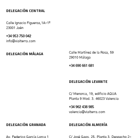
DELEGACIÓN CENTRAL
Calle Ignacio Figueroa,1A-1º
23001 Jaén
+34 953 750 042
info@vialterra.com
DELEGACIÓN MÁLAGA
Calle Martínez de la Rosa, 59
29010 Málaga
+34 690 661 681
DELEGACIÓN LEVANTE
C/ Menorca, 19, edificio AQUA
Planta 9 Mod. 3. 46023 Valencia
+34 962 438 985
valencia
@vialterra.com
DELEGACIÓN GRANADA
DELEGACIÓN ALMERÍA
Av. Federico García Lorca 1
C/ José Gaos, 25. Planta 3. Despacho 2-