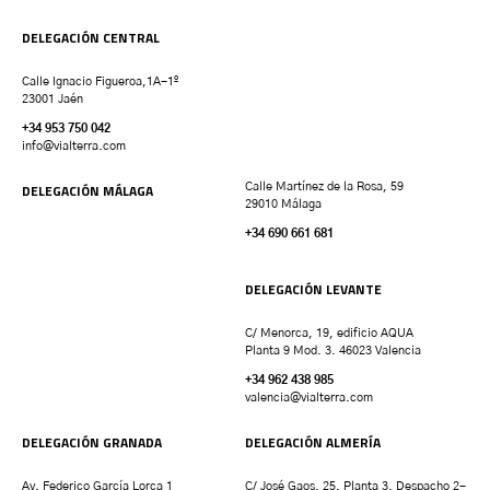
DELEGACIÓN CENTRAL
Calle Ignacio Figueroa,1A-1º
23001 Jaén
+34 953 750 042
info@vialterra.com
DELEGACIÓN MÁLAGA
Calle Martínez de la Rosa, 59
29010 Málaga
+34 690 661 681
DELEGACIÓN LEVANTE
C/ Menorca, 19, edificio AQUA
Planta 9 Mod. 3. 46023 Valencia
+34 962 438 985
valencia
@vialterra.com
DELEGACIÓN GRANADA
DELEGACIÓN ALMERÍA
Av. Federico García Lorca 1
C/ José Gaos, 25. Planta 3. Despacho 2-