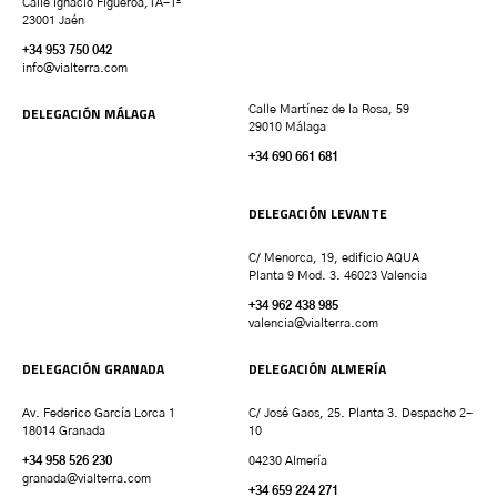
Calle Ignacio Figueroa,1A-1º
23001 Jaén
+34 953 750 042
info@vialterra.com
DELEGACIÓN MÁLAGA
Calle Martínez de la Rosa, 59
29010 Málaga
+34 690 661 681
DELEGACIÓN LEVANTE
C/ Menorca, 19, edificio AQUA
Planta 9 Mod. 3. 46023 Valencia
+34 962 438 985
valencia
@vialterra.com
DELEGACIÓN GRANADA
DELEGACIÓN ALMERÍA
Av. Federico García Lorca 1
C/ José Gaos, 25. Planta 3. Despacho 2-
18014 Granada
10
+34 958 526 230
04230 Almería
granada
@vialterra.com
+34 659 224 271