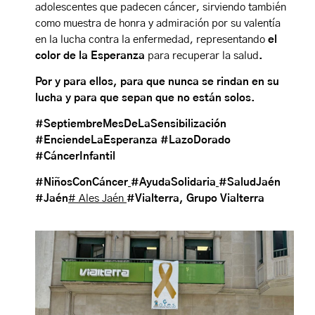
adolescentes que padecen cáncer, sirviendo también
como muestra de honra y admiración por su valentía
en la lucha contra la enfermedad, representando
el
color de la Esperanza
para recuperar la salud
.
Por y para ellos, para que nunca se rindan en su
lucha y para que sepan que no están solos.
#SeptiembreMesDeLaSensibilización
#EnciendeLaEsperanza
#LazoDorado
#CáncerInfantil
#NiñosConCáncer
#AyudaSolidaria
#SaludJaén
#Jaén
# Ales Jaén
#Vialterra, Grupo Vialterra