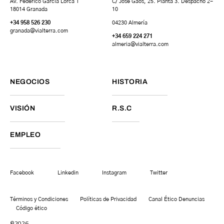
Av. Federico García Lorca 1
C/ José Gaos, 25. Planta 3. Despacho 2-
18014 Granada
10
+34 958 526 230
04230 Almería
granada
@vialterra.com
+34 659 224 271
almeria@vialterra.com
NEGOCIOS
HISTORIA
VISIÓN
R.S.C
EMPLEO
Facebook
Linkedin
Instagram
Twitter
Términos y Condiciones
Políticas de Privacidad
Canal Ético Denuncias
Código ético
©2026