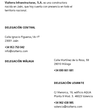
Vialterra Infraestructuras, S.A.
es una constructora
nacida en Jaén, que hoy cuenta con presencia en todo el
territorio nacional.
DELEGACIÓN CENTRAL
Calle Ignacio Figueroa,1A-1º
23001 Jaén
+34 953 750 042
info@vialterra.com
DELEGACIÓN MÁLAGA
Calle Martínez de la Rosa, 59
29010 Málaga
+34 690 661 681
DELEGACIÓN LEVANTE
C/ Menorca, 19, edificio AQUA
Planta 9 Mod. 3. 46023 Valencia
+34 962 438 985
valencia
@vialterra.com