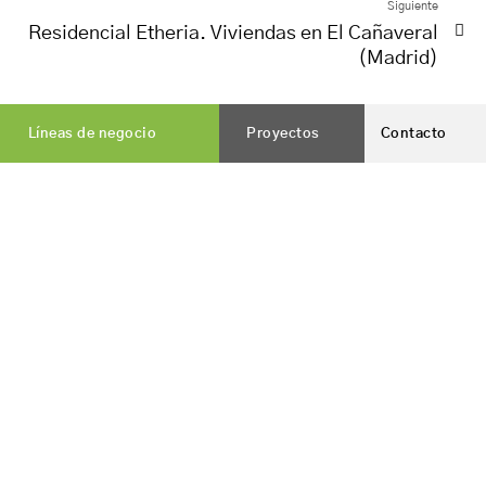
Siguiente
Residencial Etheria. Viviendas en El Cañaveral
(Madrid)
Líneas de negocio
Proyectos
Contacto
Vialterra Infraestructuras, S.A.
es una constructora
nacida en Jaén, que hoy cuenta con presencia en todo el
territorio nacional.
DELEGACIÓN CENTRAL
Calle Ignacio Figueroa,1A-1º
23001 Jaén