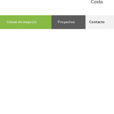
Costa
Líneas de negocio
Proyectos
Contacto
Vialterra Infraestructuras, S.A.
es una constructora
nacida en Jaén, que hoy cuenta con presencia en todo el
territorio nacional.
DELEGACIÓN CENTRAL
Calle Ignacio Figueroa,1A-1º
23001 Jaén
+34 953 750 042
info@vialterra.com