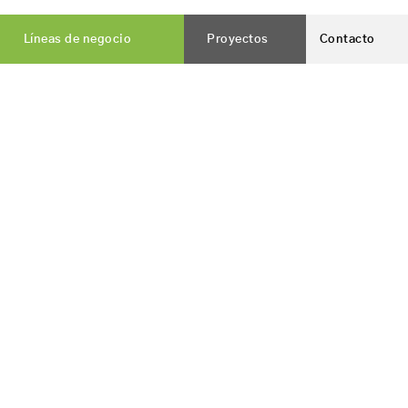
Anterior
Líneas de negocio
Proyectos
Contacto
Urbanización residencia de mayores en
Lanjarón
Siguiente
Residencial La Molineta. 35 viviendas VPO,
garajes y trasteros en Almería
Vialterra Infraestructuras, S.A.
es una constructora
nacida en Jaén, que hoy cuenta con presencia en todo el