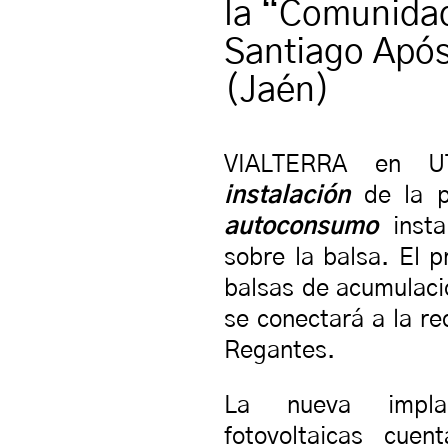
la “Comunida
Santiago Apóst
(Jaén)
VIALTERRA en UT
instalación
de la p
autoconsumo
insta
sobre la balsa. El p
balsas de acumulaci
se conectará a la re
Regantes.
La nueva implan
fotovoltaicas cu