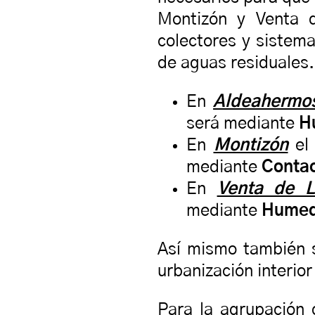
Montizón y Venta 
colectores y sistem
de aguas residuales.
En
Aldeahermo
será mediante
H
En
Montizón
el
mediante
Contac
En
Venta de L
mediante
Humeda
Así mismo también s
urbanización interio
Para la agrupación 