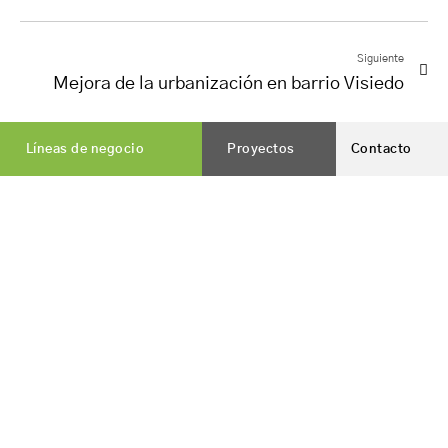
Siguiente
Mejora de la urbanización en barrio Visiedo
Líneas de negocio
Proyectos
Contacto
Vialterra Infraestructuras, S.A.
es una constructora
nacida en Jaén, que hoy cuenta con presencia en todo el
territorio nacional.
DELEGACIÓN CENTRAL