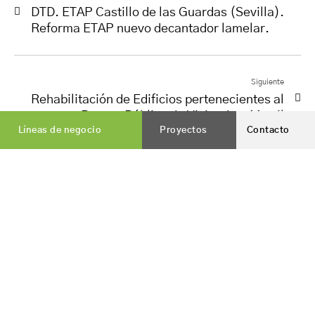
DTD. ETAP Castillo de las Guardas (Sevilla).
Reforma ETAP nuevo decantador lamelar.
Siguiente
Rehabilitación de Edificios pertenecientes al
Parque Público de Viviendas. Motril
Líneas de negocio
Proyectos
Contacto
Vialterra Infraestructuras, S.A.
es una constructora
nacida en Jaén, que hoy cuenta con presencia en todo el
territorio nacional.