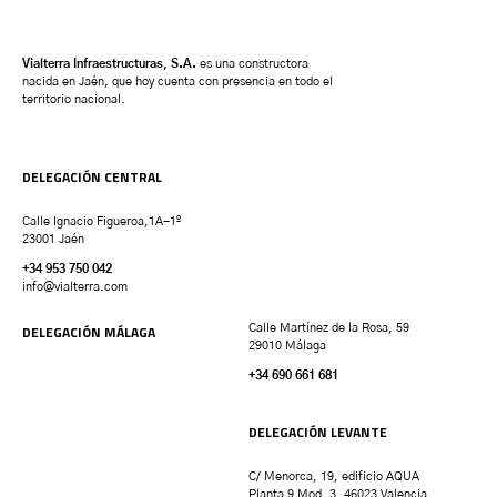
Vialterra Infraestructuras, S.A.
es una constructora
nacida en Jaén, que hoy cuenta con presencia en todo el
territorio nacional.
DELEGACIÓN CENTRAL
Calle Ignacio Figueroa,1A-1º
23001 Jaén
+34 953 750 042
info@vialterra.com
DELEGACIÓN MÁLAGA
Calle Martínez de la Rosa, 59
29010 Málaga
+34 690 661 681
DELEGACIÓN LEVANTE
C/ Menorca, 19, edificio AQUA
Planta 9 Mod. 3. 46023 Valencia