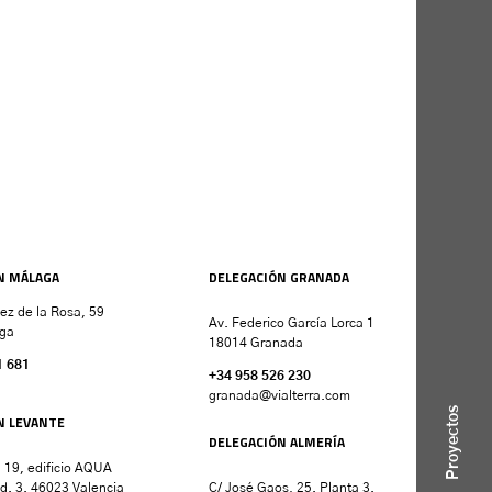
N MÁLAGA
DELEGACIÓN GRANADA
nez de la Rosa, 59
Av. Federico García Lorca 1
ga
18014 Granada
1 681
+34 958 526 230
granada
@vialterra.com
Proyectos
N LEVANTE
DELEGACIÓN ALMERÍA
 19, edificio AQUA
d. 3. 46023 Valencia
C/ José Gaos, 25. Planta 3.