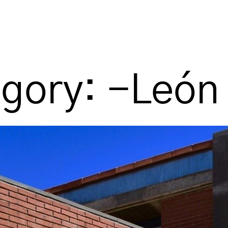
egory:
-León