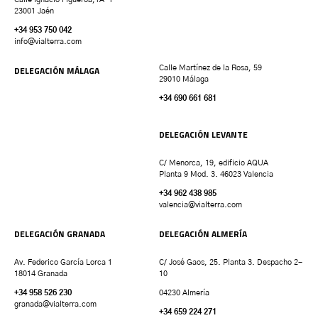
23001 Jaén
+34 953 750 042
info@vialterra.com
DELEGACIÓN MÁLAGA
Calle Martínez de la Rosa, 59
29010 Málaga
+34 690 661 681
DELEGACIÓN LEVANTE
C/ Menorca, 19, edificio AQUA
Planta 9 Mod. 3. 46023 Valencia
+34 962 438 985
valencia
@vialterra.com
DELEGACIÓN GRANADA
DELEGACIÓN ALMERÍA
Av. Federico García Lorca 1
C/ José Gaos, 25. Planta 3. Despacho 2-
18014 Granada
10
+34 958 526 230
04230 Almería
granada
@vialterra.com
+34 659 224 271