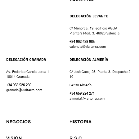
+34 690 661 681
DELEGACIÓN LEVANTE
C/ Menorca, 19, edificio AQUA
Planta 9 Mod. 3. 46023 Valencia
+34 962 438 985
valencia
@vialterra.com
DELEGACIÓN GRANADA
DELEGACIÓN ALMERÍA
Av. Federico García Lorca 1
C/ José Gaos, 25. Planta 3. Despacho 2-
18014 Granada
10
+34 958 526 230
04230 Almería
granada
@vialterra.com
+34 659 224 271
almeria@vialterra.com
NEGOCIOS
HISTORIA
VISIÓN
R.S.C