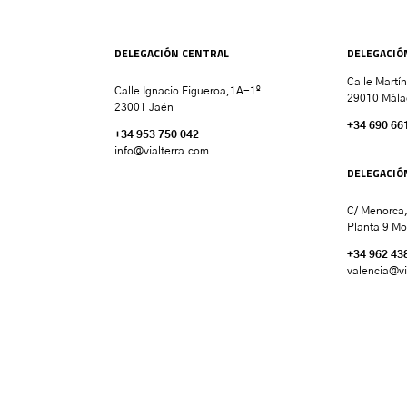
DELEGACIÓN CENTRAL
DELEGACIÓ
Calle Martí
Calle Ignacio Figueroa,1A-1º
29010 Mála
23001 Jaén
+34 690 66
+34 953 750 042
info@vialterra.com
DELEGACIÓ
C/ Menorca,
Planta 9 Mo
+34 962 43
valencia
@vi