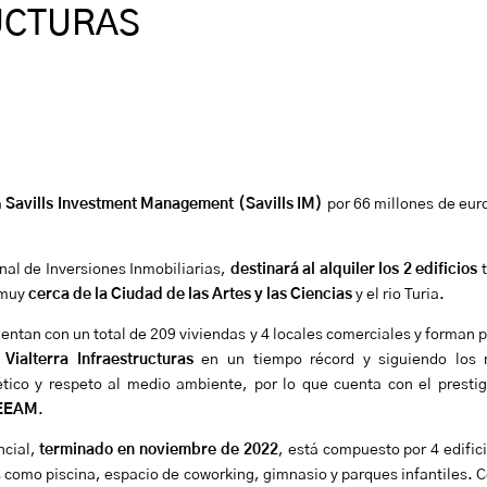
UCTURAS
a
Savills Investment Management (Savills IM)
por 66 millones de euro
onal de Inversiones Inmobiliarias,
destinará al alquiler los 2 edificios
t
 muy
cerca de la Ciudad de las Artes y las Ciencias
y el rio Turia.
uentan con un total de 209 viviendas y 4 locales comerciales y forman 
Vialterra Infraestructuras
en un tiempo récord y siguiendo los 
ético y respeto al medio ambiente, por lo que cuenta con el presti
REEAM
.
ncial,
terminado en noviembre de 2022
, está compuesto por 4 edifici
s como piscina, espacio de coworking, gimnasio y parques infantiles. C