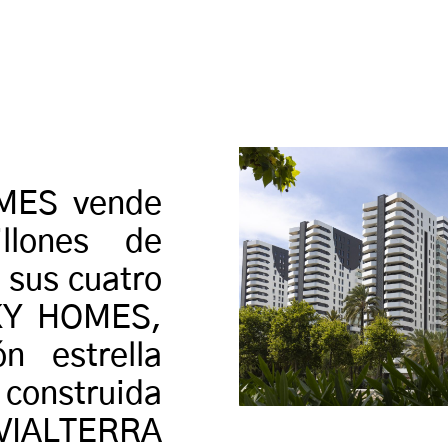
MES vende
llones de
 sus cuatro
SKY HOMES,
n estrella
 construida
LTERRA