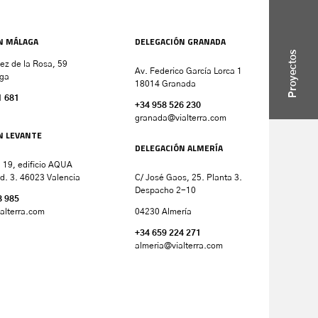
N MÁLAGA
DELEGACIÓN GRANADA
Proyectos
nez de la Rosa, 59
Av. Federico García Lorca 1
ga
18014 Granada
1 681
+34 958 526 230
granada
@vialterra.com
N LEVANTE
DELEGACIÓN ALMERÍA
 19, edificio AQUA
d. 3. 46023 Valencia
C/ José Gaos, 25. Planta 3.
Despacho 2-10
8 985
alterra.com
04230 Almería
+34 659 224 271
almeria@vialterra.com