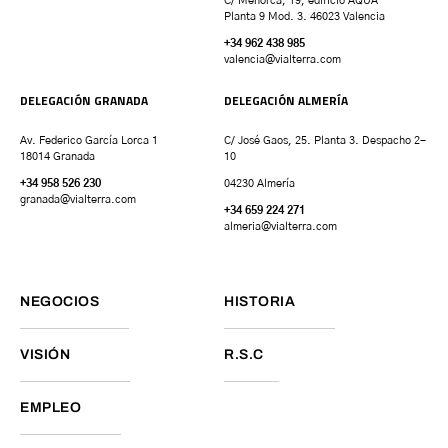
C/ Menorca, 19, edificio AQUA
Planta 9 Mod. 3. 46023 Valencia
+34 962 438 985
valencia
@vialterra.com
DELEGACIÓN GRANADA
DELEGACIÓN ALMERÍA
Av. Federico García Lorca 1
C/ José Gaos, 25. Planta 3. Despacho 2-
18014 Granada
10
+34 958 526 230
04230 Almería
granada
@vialterra.com
+34 659 224 271
almeria@vialterra.com
NEGOCIOS
HISTORIA
VISIÓN
R.S.C
EMPLEO