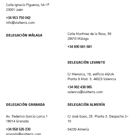
Calle Ignacio Figueroa,1A-1º
23001 Jaén
+34 953 750 042
info@vialterra.com
DELEGACIÓN MÁLAGA
Calle Martínez de la Rosa, 59
29010 Málaga
+34 690 661 681
DELEGACIÓN LEVANTE
C/ Menorca, 19, edificio AQUA
Planta 9 Mod. 3. 46023 Valencia
+34 962 438 985
valencia
@vialterra.com
DELEGACIÓN GRANADA
DELEGACIÓN ALMERÍA
Av. Federico García Lorca 1
C/ José Gaos, 25. Planta 3. Despacho 2-
18014 Granada
10
+34 958 526 230
04230 Almería
granada
@vialterra.com