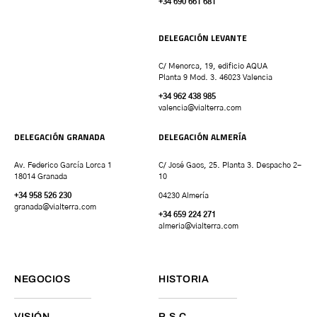
+34 690 661 681
DELEGACIÓN LEVANTE
C/ Menorca, 19, edificio AQUA
Planta 9 Mod. 3. 46023 Valencia
+34 962 438 985
valencia
@vialterra.com
DELEGACIÓN GRANADA
DELEGACIÓN ALMERÍA
Av. Federico García Lorca 1
C/ José Gaos, 25. Planta 3. Despacho 2-
18014 Granada
10
+34 958 526 230
04230 Almería
granada
@vialterra.com
+34 659 224 271
almeria@vialterra.com
NEGOCIOS
HISTORIA
VISIÓN
R.S.C