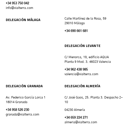
+34 953 750 042
info@vialterra.com
DELEGACIÓN MÁLAGA
Calle Martínez de la Rosa, 59
29010 Málaga
+34 690 661 681
DELEGACIÓN LEVANTE
C/ Menorca, 19, edificio AQUA
Planta 9 Mod. 3. 46023 Valencia
+34 962 438 985
valencia
@vialterra.com
DELEGACIÓN GRANADA
DELEGACIÓN ALMERÍA
Av. Federico García Lorca 1
C/ José Gaos, 25. Planta 3. Despacho 2-
18014 Granada
10
+34 958 526 230
04230 Almería
granada
@vialterra.com
+34 659 224 271
almeria@vialterra.com