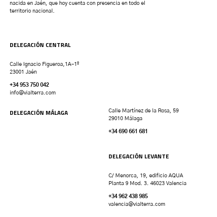
nacida en Jaén, que hoy cuenta con presencia en todo el
territorio nacional.
DELEGACIÓN CENTRAL
Calle Ignacio Figueroa,1A-1º
23001 Jaén
+34 953 750 042
info@vialterra.com
DELEGACIÓN MÁLAGA
Calle Martínez de la Rosa, 59
29010 Málaga
+34 690 661 681
DELEGACIÓN LEVANTE
C/ Menorca, 19, edificio AQUA
Planta 9 Mod. 3. 46023 Valencia
+34 962 438 985
valencia
@vialterra.com