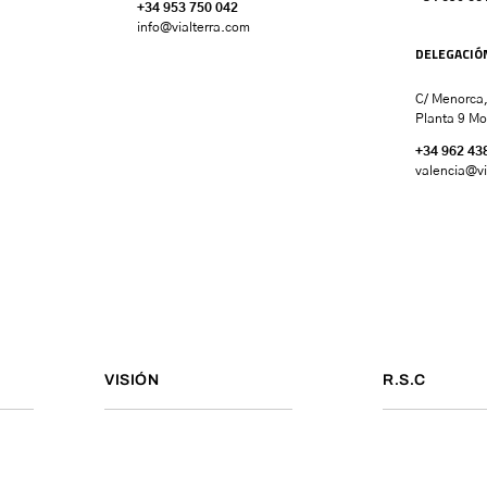
+34 953 750 042
info@vialterra.com
DELEGACIÓ
C/ Menorca,
Planta 9 Mo
+34 962 43
valencia
@vi
VISIÓN
R.S.C