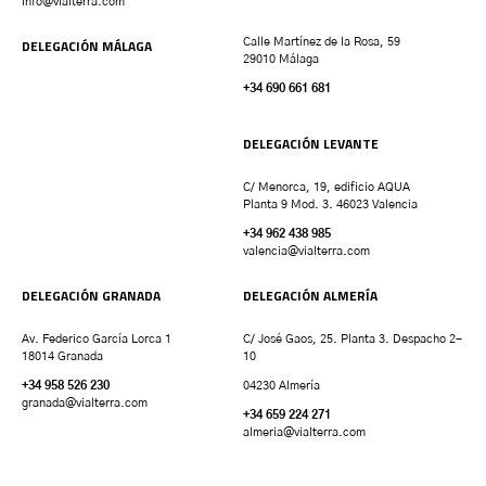
info@vialterra.com
DELEGACIÓN MÁLAGA
Calle Martínez de la Rosa, 59
29010 Málaga
+34 690 661 681
DELEGACIÓN LEVANTE
C/ Menorca, 19, edificio AQUA
Planta 9 Mod. 3. 46023 Valencia
+34 962 438 985
valencia
@vialterra.com
DELEGACIÓN GRANADA
DELEGACIÓN ALMERÍA
Av. Federico García Lorca 1
C/ José Gaos, 25. Planta 3. Despacho 2-
18014 Granada
10
+34 958 526 230
04230 Almería
granada
@vialterra.com
+34 659 224 271
almeria@vialterra.com