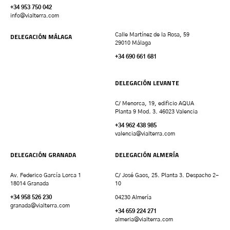
+34 953 750 042
info@vialterra.com
DELEGACIÓN MÁLAGA
Calle Martínez de la Rosa, 59
29010 Málaga
+34 690 661 681
DELEGACIÓN LEVANTE
C/ Menorca, 19, edificio AQUA
Planta 9 Mod. 3. 46023 Valencia
+34 962 438 985
valencia
@vialterra.com
DELEGACIÓN GRANADA
DELEGACIÓN ALMERÍA
Av. Federico García Lorca 1
C/ José Gaos, 25. Planta 3. Despacho 2-
18014 Granada
10
+34 958 526 230
04230 Almería
granada
@vialterra.com
+34 659 224 271
almeria@vialterra.com