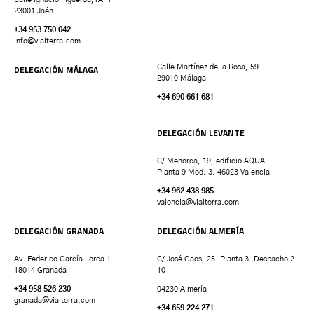
23001 Jaén
+34 953 750 042
info@vialterra.com
DELEGACIÓN MÁLAGA
Calle Martínez de la Rosa, 59
29010 Málaga
+34 690 661 681
DELEGACIÓN LEVANTE
C/ Menorca, 19, edificio AQUA
Planta 9 Mod. 3. 46023 Valencia
+34 962 438 985
valencia
@vialterra.com
DELEGACIÓN GRANADA
DELEGACIÓN ALMERÍA
Av. Federico García Lorca 1
C/ José Gaos, 25. Planta 3. Despacho 2-
18014 Granada
10
+34 958 526 230
04230 Almería
granada
@vialterra.com
+34 659 224 271