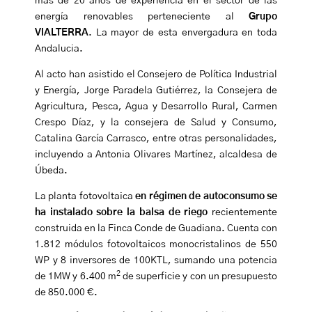
más de 20 años de experiencia en el sector de las
energía renovables perteneciente al
Grupo
VIALTERRA
.
La mayor de esta envergadura en toda
Andalucia.
Al acto han asistido el Consejero de Política Industrial
y Energía,
Jorge Paradela Gutiérrez
, la Consejera de
Agricultura, Pesca, Agua y Desarrollo Rural,
Carmen
Crespo Díaz
, y la consejera de Salud y Consumo,
Catalina García Carrasco
, entre otras personalidades,
incluyendo a
Antonia Olivares Martínez
, alcaldesa de
Úbeda.
La planta fotovoltaica
en régimen de autoconsumo
se
ha instalado sobre la balsa de riego
recientemente
construida en la Finca Conde de Guadiana. Cuenta con
1.812 módulos fotovoltaicos monocristalinos de 550
WP y 8 inversores de 100KTL, sumando una potencia
2
de 1MW y 6.400 m
de superficie y con un presupuesto
de 850.000 €.