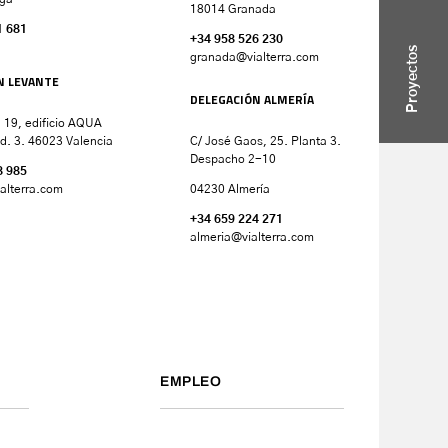
18014 Granada
1 681
+34 958 526 230
Proyectos
granada
@vialterra.com
N LEVANTE
DELEGACIÓN ALMERÍA
 19, edificio AQUA
d. 3. 46023 Valencia
C/ José Gaos, 25. Planta 3.
Despacho 2-10
8 985
alterra.com
04230 Almería
+34 659 224 271
almeria@vialterra.com
EMPLEO