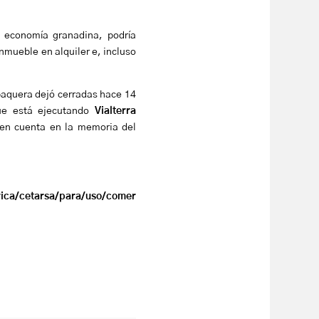
 economía granadina, podría
nmueble en alquiler e, incluso
abaquera dejó cerradas hace 14
que está ejecutando
Vialterra
 en cuenta en la memoria del
rica/cetarsa/para/uso/comer