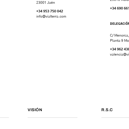
23001 Jaén
+34 690 66
+34 953 750 042
info@vialterra.com
DELEGACIÓ
C/ Menorca,
Planta 9 Mo
+34 962 43
valencia
@vi
VISIÓN
R.S.C