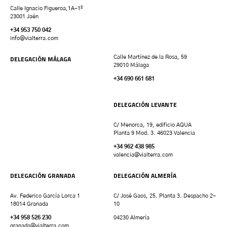
Calle Ignacio Figueroa,1A-1º
23001 Jaén
+34 953 750 042
info@vialterra.com
DELEGACIÓN MÁLAGA
Calle Martínez de la Rosa, 59
29010 Málaga
+34 690 661 681
DELEGACIÓN LEVANTE
C/ Menorca, 19, edificio AQUA
Planta 9 Mod. 3. 46023 Valencia
+34 962 438 985
valencia
@vialterra.com
DELEGACIÓN GRANADA
DELEGACIÓN ALMERÍA
Av. Federico García Lorca 1
C/ José Gaos, 25. Planta 3. Despacho 2-
18014 Granada
10
+34 958 526 230
04230 Almería
granada
@vialterra.com