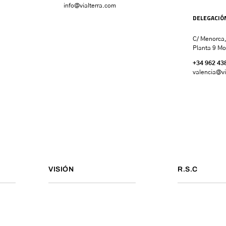
info@vialterra.com
DELEGACIÓ
C/ Menorca,
Planta 9 Mo
+34 962 43
valencia
@vi
VISIÓN
R.S.C