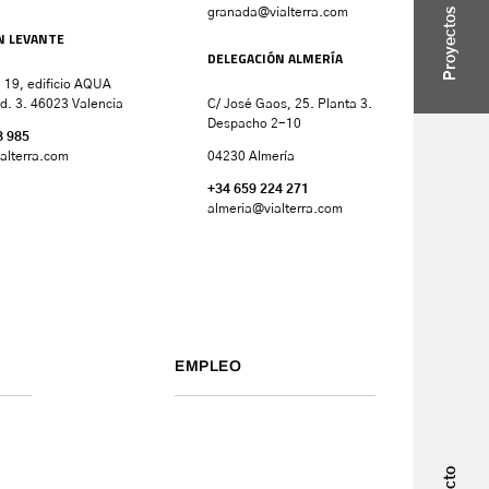
granada
@vialterra.com
Proyectos
N LEVANTE
DELEGACIÓN ALMERÍA
 19, edificio AQUA
d. 3. 46023 Valencia
C/ José Gaos, 25. Planta 3.
Despacho 2-10
8 985
alterra.com
04230 Almería
+34 659 224 271
almeria@vialterra.com
EMPLEO