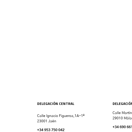
DELEGACIÓN CENTRAL
DELEGACIÓ
Calle Martí
Calle Ignacio Figueroa,1A-1º
29010 Mála
23001 Jaén
+34 690 66
+34 953 750 042